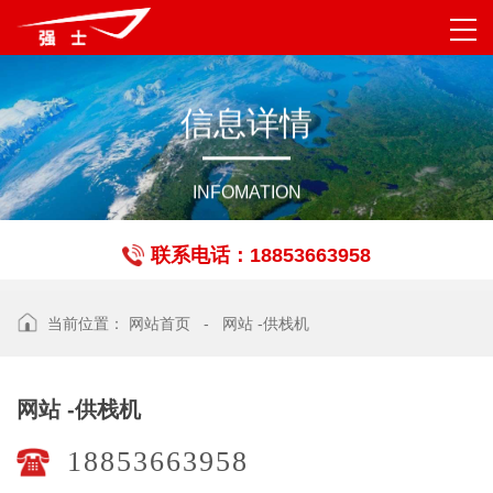
信
息
详
情
INFOMATION
联系电话：18853663958
当前位置：
网站首页
-
网站 -供栈机
网站 -供栈机
18853663958